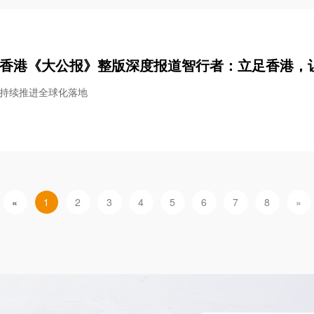
香港《大公报》整版深度报道智行者：立足香港，让
持续推进全球化落地
«
1
2
3
4
5
6
7
8
»