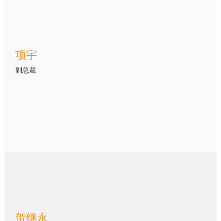
项宇
副总裁
贺继永