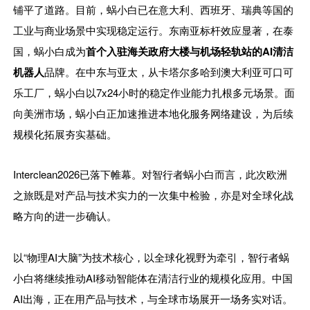
铺平了道路。目前，蜗小白已在意大利、西班牙、瑞典等国的
工业与商业场景中实现稳定运行。东南亚标杆效应显著，在泰
国，蜗小白成为
首个入驻海关政府大楼与机场轻轨站的AI清洁
机器人
品牌。在中东与亚太，从
卡塔尔多哈
到澳大利亚可口可
乐工厂，蜗小白以7x24小时的稳定作业能力扎根多元场景。面
向美洲市场，蜗小白正加速推进本地化服务网络建设，为后续
规模化拓展夯实基础。
Interclean2026已落下帷幕。对智行者蜗小白而言，此次欧洲
之旅既是对产品与技术实力的一次集中检验，亦是对全球化战
略方向的进一步确认。
以“物理AI大脑”为技术核心，以全球化视野为牵引，智行者蜗
小白将继续推动AI移动智能体在清洁行业的规模化应用。中国
AI出海，正在用产品与技术，与全球市场展开一场务实对话。